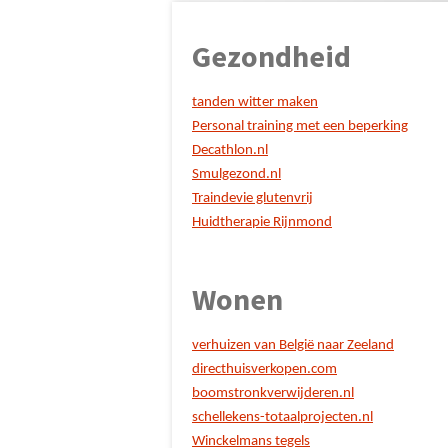
Gezondheid
tanden witter maken
Personal training met een beperking
Decathlon.nl
Smulgezond.nl
Traindevie glutenvrij
Huidtherapie Rijnmond
Wonen
verhuizen van België naar Zeeland
directhuisverkopen.com
boomstronkverwijderen.nl
schellekens-totaalprojecten.nl
Winckelmans tegels